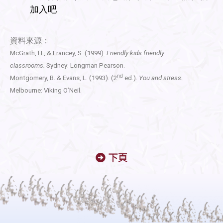
加入吧
資料來源：
McGrath, H., & Francey, S. (1999).
Friendly kids friendly
classrooms.
Sydney: Longman Pearson.
nd
Montgomery, B. & Evans, L. (1993). (2
ed.).
You and stress.
Melbourne: Viking O’Neil.
下頁