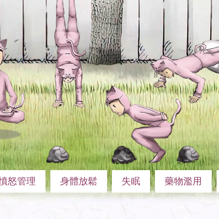
憤怒管理
身體放鬆
失眠
藥物濫用