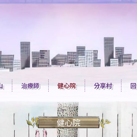
山
治療師
健心院
分享村
回
健心院