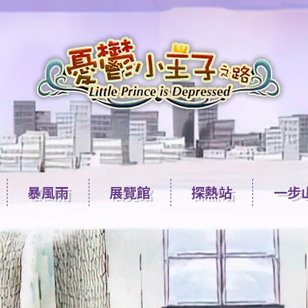
暴風雨
展覽館
探熱站
一步