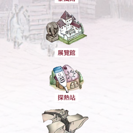
展覽館
探熱站