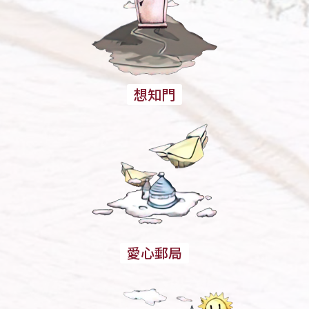
想知門
愛心郵局