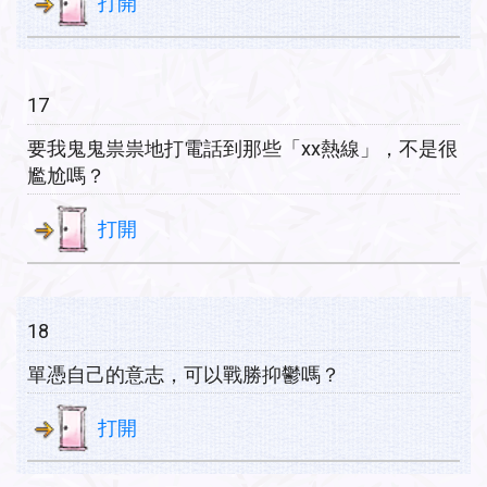
打開
17
要我鬼鬼祟祟地打電話到那些「xx熱線」，不是很
尷尬嗎？
打開
18
單憑自己的意志，可以戰勝抑鬱嗎？
打開