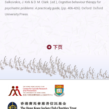
Salkovskis, J. Kirk & D. M. Clark. (ed.),
Cognitive behaviour therapy for
psychiatric problems: A practicalg guide,
(pp. 406-426). Oxford: Oxford
University Press.
下页