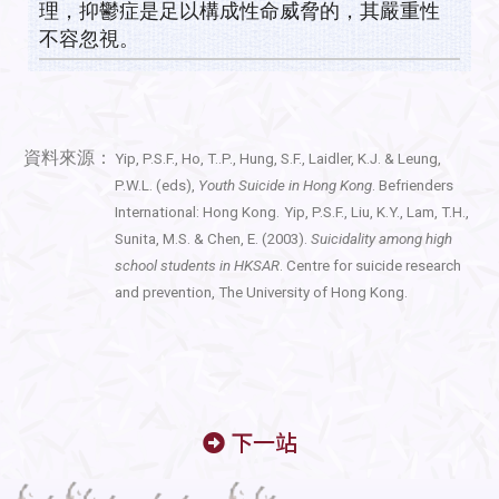
理，抑鬱症是足以構成性命威脅的，其嚴重性
不容忽視。
資料來源：
Yip, P.S.F., Ho, T..P., Hung, S.F., Laidler, K.J. & Leung,
P.W.L. (eds),
Youth Suicide in Hong Kong
. Befrienders
International: Hong Kong.
Yip, P.S.F., Liu, K.Y., Lam, T.H.,
Sunita, M.S. & Chen, E. (2003).
Suicidality among high
school students in HKSAR
. Centre for suicide research
and prevention, The University of Hong Kong.
下一站