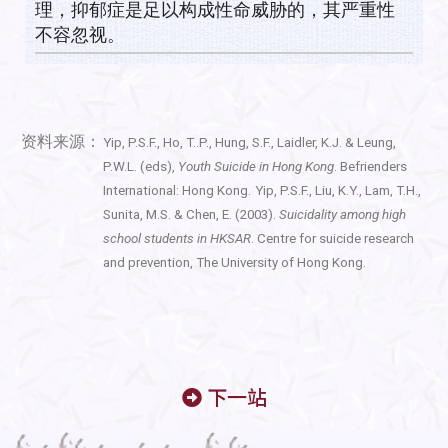
理，抑郁症是足以构成性命威胁的，其严重性
不容忽视。
资料来源：
Yip, P.S.F., Ho, T..P., Hung, S.F., Laidler, K.J. & Leung,
P.W.L. (eds),
Youth Suicide in Hong Kong
. Befrienders
International: Hong Kong.
Yip, P.S.F., Liu, K.Y., Lam, T.H.,
Sunita, M.S. & Chen, E. (2003).
Suicidality among high
school students in HKSAR
. Centre for suicide research
and prevention, The University of Hong Kong.
下一站