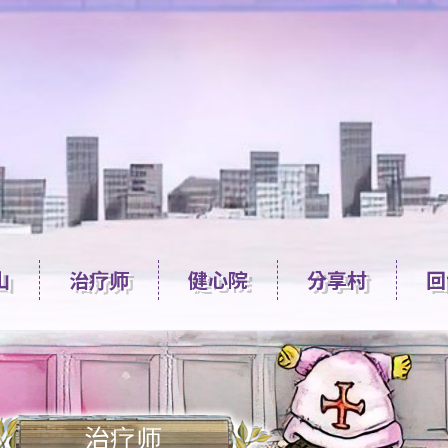
山
治疗师
健心院
分享村
回
治疗师