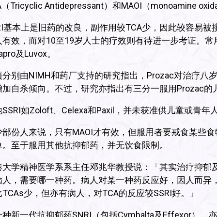
（Tricyclic Antidepressant）和MAOI（monoamine oxida
SRI基本上是旧药的改良，副作用较TCA少，因此较容易被
有效，而对10至19岁人士的疗效则有待进一步考证。常用的SSRI有
xapro及Luvox。
项分别由NIMH和药厂支持的研究指出，Prozac对治
增加自杀倾向。不过，研究亦指出有三分一服用Prozac
SSRI如Zoloft、Celexa和Paxil，并未获准供儿童或青
少部份人来说，只有MAOI才有效，但服用者要戒食某些
单。至于服用其他抗抑郁药，并无饮食限制。
港大学精神医学系系主任邓兆华教授说：「其实治疗抑郁
病人，需要哪一种药。病人对某一种药反应好，因人而异，
TCAs少，但亦有病人，对TCA的反应较SSRI好。」
种新一代抗抑郁药SNRI（包括Cymbalta及Effexo