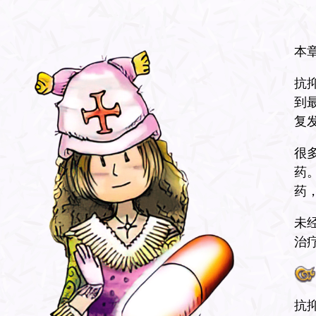
本
抗
到
复
很
药
药
未
治
抗抑