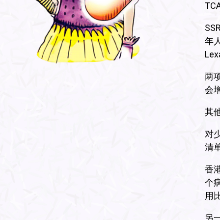
TCA
S
年人
Le
两
会
其他
对
清
香
个
用比
另一