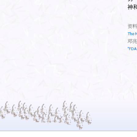
神
资
The N
邓兆
“FDA