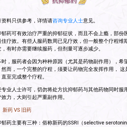
抗抑郁药
章资料只供参考，详情请
咨询专业人士
意见。
抑郁药可有效治疗严重的抑郁征状，而且不会上瘾，部份
最佳疗效。有些人服药数周已见疗效，但一般整个疗程维
发，有时亦需要继续服药，但剂量可逐步减少。
多时，服药者会因为种种原因（尤其是药物副作用），希
。然而，一个完整的疗程，须要让药物完全发挥作用， 这
，直至完成整个疗程。
经专业人士许可，切勿将处方抗抑郁药与其他药物同时服
疗效力，大则引起严重副作用。
新药 VS 旧药
郁药主要有三种：俗称新药的SSRI（selective serotonin