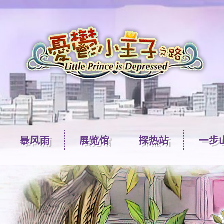
暴风雨
展览馆
探热站
一步