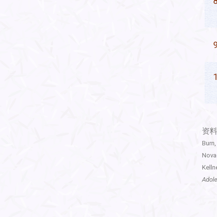
8
9
资
Burn,
Novac
Kelln
Adol