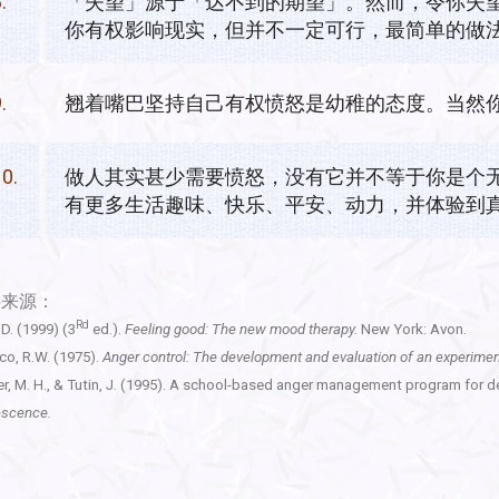
.
「失望」源于「达不到的期望」。然而，令你失
你有权影响现实，但并不一定可行，最简单的做
.
翘着嘴巴坚持自己有权愤怒是幼稚的态度。当然
10.
做人其实甚少需要愤怒，没有它并不等于你是个
有更多生活趣味、快乐、平安、动力，并体验到
料来源：
Rd
 D. (1999) (3
ed.).
Feeling good: The new mood therapy.
New York: Avon.
o, R.W. (1975).
Anger control: The development and evaluation of an experimen
er, M. H., & Tutin, J. (1995). A school-based anger management program for 
escence.