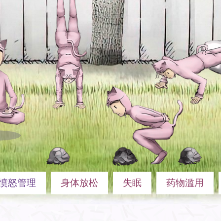
愤怒管理
身体放松
失眠
药物滥用