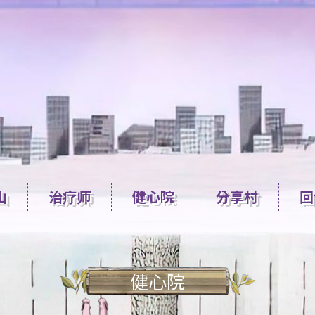
山
治疗师
健心院
分享村
回
健心院