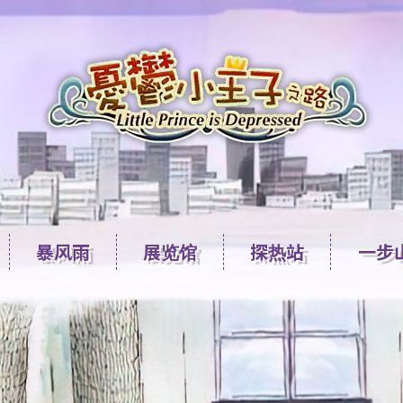
暴风雨
展览馆
探热站
一步