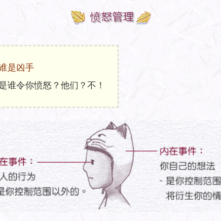
愤怒管理
谁是凶手
是谁令你愤怒？他们？不！