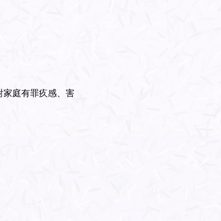
對家庭有罪疚感、害
。