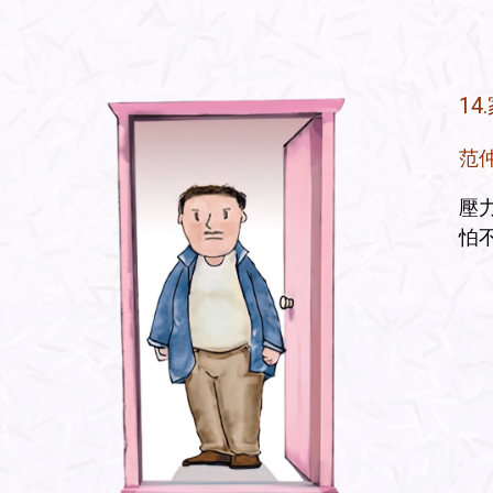
1
范
壓
怕