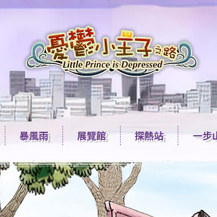
暴風雨
展覽館
探熱站
一步